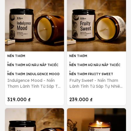
NẾN THƠM
NẾN THƠM
,
,
NẾN THƠM HŨ NÂU NẮP THIẾC
NẾN THƠM HŨ NÂU NẮP THIẾC
,
,
NẾN THƠM INDULGENCE MOOD
NẾN THƠM FRUITY SWEET
Indulgence Mood - Nến
Fruity Sweet - Nến Thơm
Thơm Lành Tính Từ Sáp Tự
Lành Tính Từ Sáp Tự Nhiên
Nhiên Hương Ngọt Ngào,
Hương Tươi Mát, Ngọt
Thư Giãn B Bee Candle
Ngào B Bee Candle
319.000 ₫
239.000 ₫