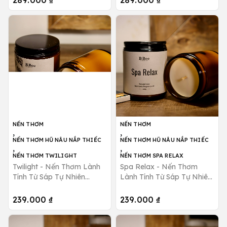
289.000 ₫
289.000 ₫
Candle
B Bee Candle
NẾN THƠM
NẾN THƠM
,
,
NẾN THƠM HŨ NÂU NẮP THIẾC
NẾN THƠM HŨ NÂU NẮP THIẾC
,
,
NẾN THƠM TWILIGHT
NẾN THƠM SPA RELAX
Twilight - Nến Thơm Lành
Spa Relax - Nến Thơm
Tính Từ Sáp Tự Nhiên
Lành Tính Từ Sáp Tự Nhiên
Hương Thanh Mát, Quyến
Thư Giãn Giảm Căng Thẳng
Rũ B Bee Candle
B Bee Candle
239.000 ₫
239.000 ₫