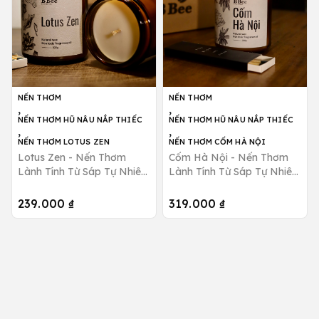
NẾN THƠM
NẾN THƠM
,
,
NẾN THƠM HŨ NÂU NẮP THIẾC
NẾN THƠM HŨ NÂU NẮP THIẾC
,
,
NẾN THƠM LOTUS ZEN
NẾN THƠM CỐM HÀ NỘI
Lotus Zen - Nến Thơm
Cốm Hà Nội - Nến Thơm
Lành Tính Từ Sáp Tự Nhiên
Lành Tính Từ Sáp Tự Nhiên
Giảm Stress, Thư Giãn B
Hương Thơm Ngát, Ngọt
Bee Candle
Ngào B Bee Candle
239.000 ₫
319.000 ₫