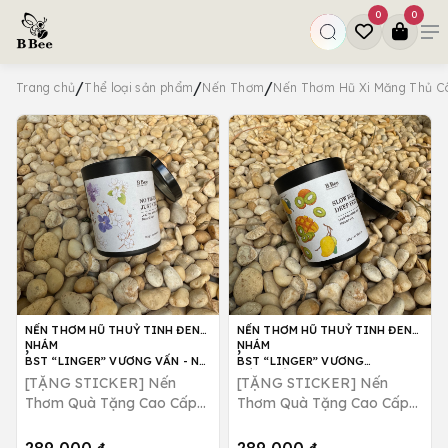
0
0
/
/
/
Trang chủ
Thể loại sản phẩm
Nến Thơm
Nến Thơm Hũ Xi Măng Thủ C
NẾN THƠM HŨ THUỶ TINH ĐEN
NẾN THƠM HŨ THUỶ TINH ĐEN
,
,
NHÁM
NHÁM
BST “LINGER” VƯƠNG VẤN - NO
BST “LINGER” VƯƠNG
THOUGHTS, JUST VIBES
VẤN_NẾN THƠM SLOW BURN,
[TẶNG STICKER] Nến
[TẶNG STICKER] Nến
DEEP FEELS
Thơm Quà Tặng Cao Cấp
Thơm Quà Tặng Cao Cấp
No Thoughts, Just Vibes
Slow Burn, Deep Feels
Hương Hoa Dịu Nhẹ B Bee
Hương Trái Cây Ngọt Mát