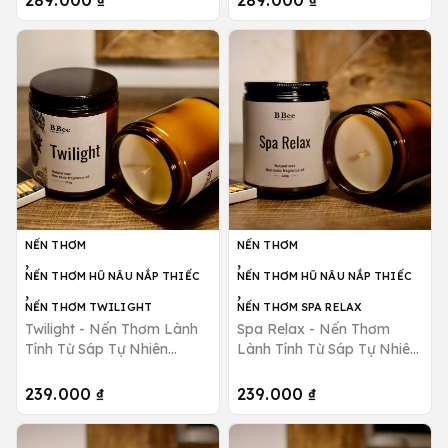
289.000 ₫
289.000 ₫
Candle
B Bee Candle
NẾN THƠM
NẾN THƠM
,
,
NẾN THƠM HŨ NÂU NẮP THIẾC
NẾN THƠM HŨ NÂU NẮP THIẾC
,
,
NẾN THƠM TWILIGHT
NẾN THƠM SPA RELAX
Twilight - Nến Thơm Lành
Spa Relax - Nến Thơm
Tính Từ Sáp Tự Nhiên
Lành Tính Từ Sáp Tự Nhiên
Hương Thanh Mát, Quyến
Thư Giãn Giảm Căng Thẳng
Rũ B Bee Candle
B Bee Candle
239.000 ₫
239.000 ₫