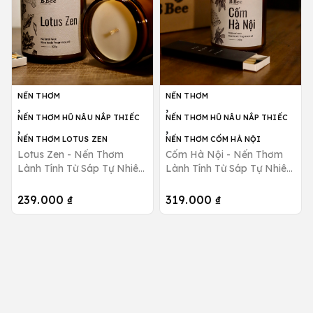
NẾN THƠM
NẾN THƠM
,
,
NẾN THƠM HŨ NÂU NẮP THIẾC
NẾN THƠM HŨ NÂU NẮP THIẾC
,
,
NẾN THƠM LOTUS ZEN
NẾN THƠM CỐM HÀ NỘI
Lotus Zen - Nến Thơm
Cốm Hà Nội - Nến Thơm
Lành Tính Từ Sáp Tự Nhiên
Lành Tính Từ Sáp Tự Nhiên
Giảm Stress, Thư Giãn B
Hương Thơm Ngát, Ngọt
Bee Candle
Ngào B Bee Candle
239.000 ₫
319.000 ₫