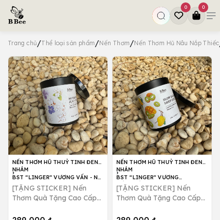
0
0
/
/
/
Trang chủ
Thể loại sản phẩm
Nến Thơm
Nến Thơm Hũ Nâu Nắp Thiếc
NẾN THƠM HŨ THUỶ TINH ĐEN
NẾN THƠM HŨ THUỶ TINH ĐEN
,
,
NHÁM
NHÁM
BST “LINGER” VƯƠNG VẤN - NO
BST “LINGER” VƯƠNG
THOUGHTS, JUST VIBES
VẤN_NẾN THƠM SLOW BURN,
[TẶNG STICKER] Nến
[TẶNG STICKER] Nến
DEEP FEELS
Thơm Quà Tặng Cao Cấp
Thơm Quà Tặng Cao Cấp
No Thoughts, Just Vibes
Slow Burn, Deep Feels
Hương Hoa Dịu Nhẹ B Bee
Hương Trái Cây Ngọt Mát