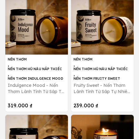
NẾN THƠM
NẾN THƠM
,
,
NẾN THƠM HŨ NÂU NẮP THIẾC
NẾN THƠM HŨ NÂU NẮP THIẾC
,
,
NẾN THƠM INDULGENCE MOOD
NẾN THƠM FRUITY SWEET
Indulgence Mood - Nến
Fruity Sweet - Nến Thơm
Thơm Lành Tính Từ Sáp Tự
Lành Tính Từ Sáp Tự Nhiên
Nhiên Hương Ngọt Ngào,
Hương Tươi Mát, Ngọt
Thư Giãn B Bee Candle
Ngào B Bee Candle
319.000 ₫
239.000 ₫