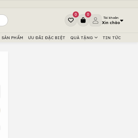
0
0
Tài khoản
Xin chào
SẢN PHẨM
ƯU ĐÃI ĐẶC BIỆT
QUÀ TẶNG
TIN TỨC