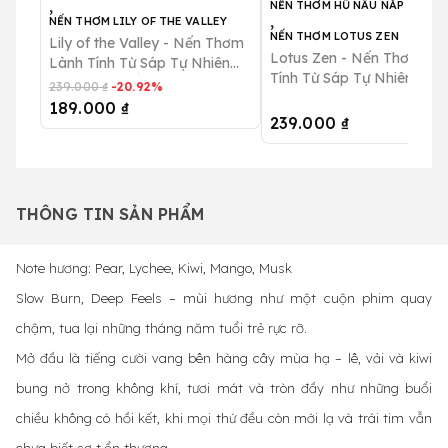
,
NẾN THƠM HŨ NÂU NẮP THIẾC
,
NẾN THƠM LILY OF THE VALLEY
NẾN THƠM LOTUS ZEN
Lily of the Valley - Nến Thơm
Lotus Zen - Nến Thơm Là
Lành Tính Từ Sáp Tự Nhiên
Tính Từ Sáp Tự Nhiên Giả
Hương Hoa Ấm Áp, Thư Giãn
239.000 ₫
-20.92%
Stress, Thư Giãn B Bee Ca
B Bee Candle
189.000 ₫
239.000 ₫
THÔNG TIN SẢN PHẨM
Note hương: Pear, Lychee, Kiwi, Mango, Musk
Slow Burn, Deep Feels – mùi hương như một cuộn phim quay
chậm, tua lại những tháng năm tuổi trẻ rực rỡ.
Mở đầu là tiếng cười vang bên hàng cây mùa hạ – lê, vải và kiwi
bung nở trong không khí, tươi mát và tròn đầy như những buổi
chiều không có hồi kết, khi mọi thứ đều còn mới lạ và trái tim vẫn