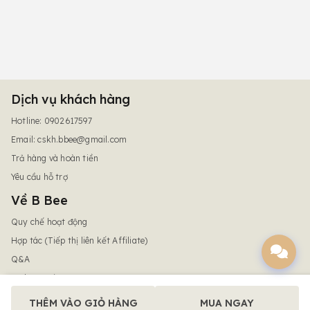
Dịch vụ khách hàng
Hotline: 0902617597
Email:
cskh.bbee@gmail.com
Trả hàng và hoàn tiền
Yêu cầu hỗ trợ
Về B Bee
Quy chế hoạt động
Hợp tác (Tiếp thị liên kết Affiliate)
Q&A
Dịch vụ quà tặng
Điều khoản dịch vụ
THÊM VÀO GIỎ HÀNG
MUA NGAY