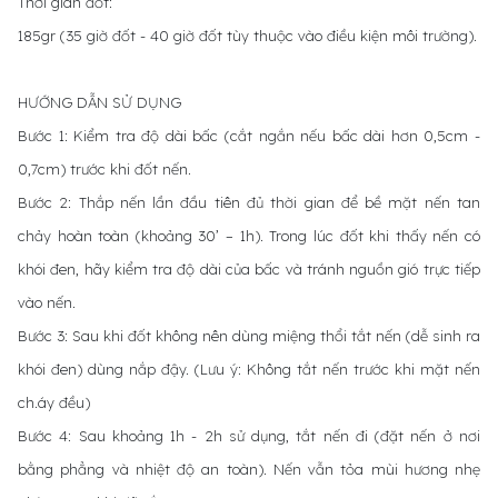
Thời gian đốt:
185gr (35 giờ đốt - 40 giờ đốt tùy thuộc vào điều kiện môi trường).
HƯỚNG DẪN SỬ DỤNG
Bước 1: Kiểm tra độ dài bấc (cắt ngắn nếu bấc dài hơn 0,5cm -
0,7cm) trước khi đốt nến.
Bước 2: Thắp nến lần đầu tiên đủ thời gian để bề mặt nến tan
chảy hoàn toàn (khoảng 30’ – 1h). Trong lúc đốt khi thấy nến có
khói đen, hãy kiểm tra độ dài của bấc và tránh nguồn gió trực tiếp
vào nến.
Bước 3: Sau khi đốt không nên dùng miệng thổi tắt nến (dễ sinh ra
khói đen) dùng nắp đậy. (Lưu ý: Không tắt nến trước khi mặt nến
ch.áy đều)
Bước 4: Sau khoảng 1h - 2h sử dụng, tắt nến đi (đặt nến ở nơi
bằng phẳng và nhiệt độ an toàn). Nến vẫn tỏa mùi hương nhẹ