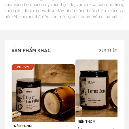
cười vang bên hàng cây mùa hạ – lê, vải và kiwi bung nở trong
không khí, tươi mát và tròn đầy như những buổi chiều không có
hồi kết, khi mọi thứ đều còn mới lạ và trái tim vẫn chưa biết sợ
t.ổn thương. Giữa chừng, xoài chín ghé qua như một ánh hoàng
hôn đổ xuống sân trường – ngọt ngào, lặng lẽ và đầy những điều
chưa kịp nói. Rồi cuối cùng, chỉ còn lại xạ hương – mùi hương như
một bàn tay cũ, quen thuộc và dịu dàng đặt lên vai ta, nhắc rằng
những ngày ấy sẽ không trở lại, nhưng cảm xúc thì vẫn còn đây.
SẢN PHẨM KHÁC
XEM THÊM
-20.92%
NẾN THƠM
,
NẾN THƠM