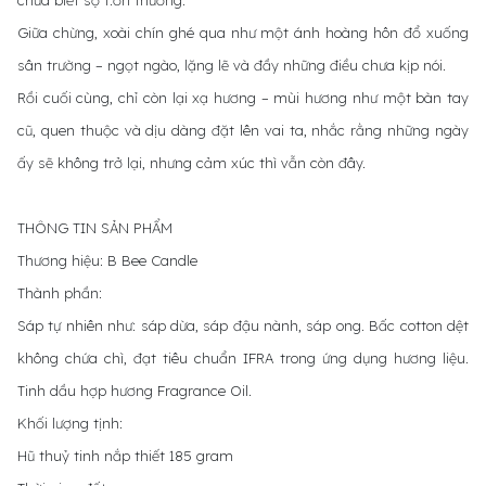
chưa biết sợ t.ổn thương.
Giữa chừng, xoài chín ghé qua như một ánh hoàng hôn đổ xuống
sân trường – ngọt ngào, lặng lẽ và đầy những điều chưa kịp nói.
Rồi cuối cùng, chỉ còn lại xạ hương – mùi hương như một bàn tay
cũ, quen thuộc và dịu dàng đặt lên vai ta, nhắc rằng những ngày
ấy sẽ không trở lại, nhưng cảm xúc thì vẫn còn đây.
THÔNG TIN SẢN PHẨM
Thương hiệu: B Bee Candle
Thành phần:
Sáp tự nhiên như: sáp dừa, sáp đậu nành, sáp ong. Bấc cotton dệt
không chứa chì, đạt tiêu chuẩn IFRA trong ứng dụng hương liệu.
Tinh dầu hợp hương Fragrance Oil.
Khối lượng tịnh:
Hũ thuỷ tinh nắp thiết 185 gram