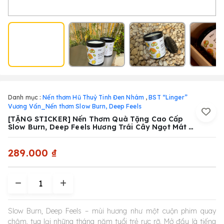
Danh mục :
Nến thơm Hũ Thuỷ Tinh Đen Nhám
,
BST “Linger”
Vương Vấn_Nến thơm Slow Burn, Deep Feels
[TẶNG STICKER] Nến Thơm Quà Tặng Cao Cấp
Slow Burn, Deep Feels Hương Trái Cây Ngọt Mát B
Bee Candle
289.000 ₫
Slow Burn, Deep Feels – mùi hương như một cuộn phim quay
chậm, tua lại những tháng năm tuổi trẻ rực rỡ. Mở đầu là tiếng