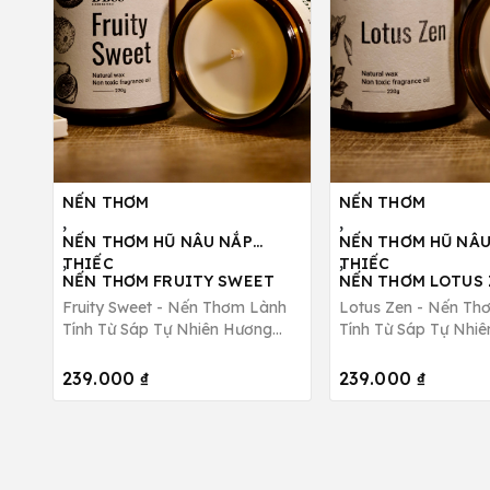
NẾN THƠM
NẾN THƠM
,
,
NẾN THƠM HŨ NÂU NẮP
NẾN THƠM HŨ NÂU
,
,
THIẾC
THIẾC
NẾN THƠM FRUITY SWEET
NẾN THƠM LOTUS 
Fruity Sweet - Nến Thơm Lành
Lotus Zen - Nến Th
Tính Từ Sáp Tự Nhiên Hương
Tính Từ Sáp Tự Nhi
Tươi Mát, Ngọt Ngào B Bee
Stress, Thư Giãn B 
Candle
239.000 ₫
239.000 ₫