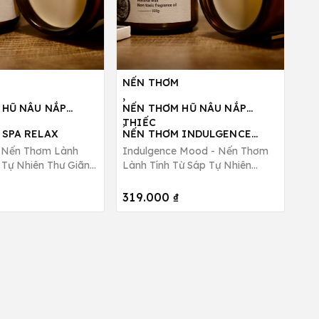
NẾN THƠM
,
 HŨ NÂU NẮP
NẾN THƠM HŨ NÂU NẮP
,
THIẾC
 SPA RELAX
NẾN THƠM INDULGENCE
MOOD
- Nến Thơm Lành
Indulgence Mood - Nến Thơm
 Tự Nhiên Thư Giãn
Lành Tính Từ Sáp Tự Nhiên
Thẳng B Bee Candle
Hương Ngọt Ngào, Thư Giãn B
Bee Candle
319.000 ₫