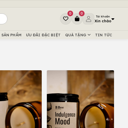
0
0
Tài khoản
Xin chào
SẢN PHẨM
ƯU ĐÃI ĐẶC BIỆT
QUÀ TẶNG
TIN TỨC