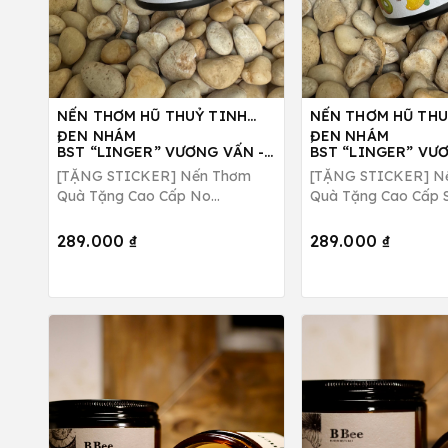
NẾN THƠM HŨ THUỶ TINH
NẾN THƠM HŨ THU
,
,
ĐEN NHÁM
ĐEN NHÁM
BST “LINGER” VƯƠNG VẤN -
BST “LINGER” VƯ
NO THOUGHTS, JUST VIBES
VẤN_NẾN THƠM S
[TẶNG STICKER] Nến Thơm
[TẶNG STICKER] N
DEEP FEELS
Quà Tặng Cao Cấp No
Quà Tặng Cao Cấp S
Thoughts, Just Vibes Hương
Deep Feels Hương T
Hoa Dịu Nhẹ B Bee Candle
Ngọt Mát B Bee Can
289.000 ₫
289.000 ₫