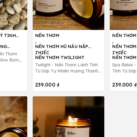
Ỷ TINH
NẾN THƠM
NẾN THƠM
,
,
ƠNG
NẾN THƠM HŨ NÂU NẮP
NẾN THƠM
,
,
LOW BURN,
THIẾC
THIẾC
ến Thơm
NẾN THƠM TWILIGHT
NẾN THƠM
low Burn,
Twilight - Nến Thơm Lành Tính
Spa Relax 
rái Cây
Từ Sáp Tự Nhiên Hương Thanh
Tính Từ Sáp
dle
Mát, Quyến Rũ B Bee Candle
Giảm Căng 
239.000 ₫
239.000 ₫