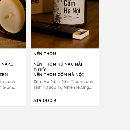
NẾN THƠM
,
 NẮP
NẾN THƠM HŨ NÂU NẮP
,
THIẾC
ZEN
NẾN THƠM CỐM HÀ NỘI
ơm Lành
Cốm Hà Nội - Nến Thơm Lành
ên Giảm
Tính Từ Sáp Tự Nhiên Hương
Bee Candle
Thơm Ngát, Ngọt Ngào B Bee
Candle
319.000 ₫