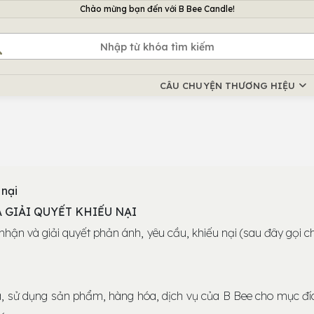
Chào mừng bạn đến với B Bee Candle!
Chào mừng bạn đến với B Bee Candle!
Chào mừng bạn đến với B Bee Candle!
CÂU CHUYỆN THƯƠNG HIỆU
 nại
GIẢI QUYẾT KHIẾU NẠI
nhận và giải quyết phản ánh, yêu cầu, khiếu nại (sau đây gọi c
, sử dụng sản phẩm, hàng hóa, dịch vụ của B Bee cho mục đíc