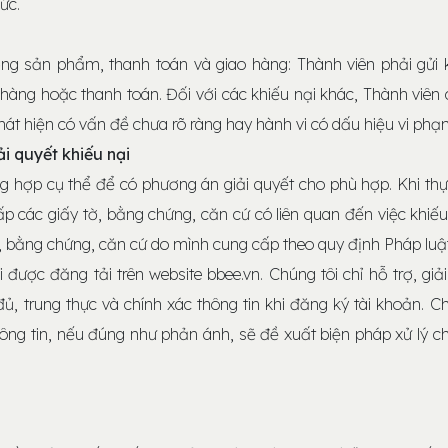
ức.
ượng sản phẩm, thanh toán và giao hàng: Thành viên phải gửi 
 hàng hoặc thanh toán. Đối với các khiếu nại khác, Thành viên 
hát hiện có vấn đề chưa rõ ràng hay hành vi có dấu hiệu vi phạ
ải quyết khiếu nại
g hợp cụ thể để có phương án giải quyết cho phù hợp. Khi thự
ấp các giấy tờ, bằng chứng, căn cứ có liên quan đến việc khiếu
ờ, bằng chứng, căn cứ do mình cung cấp theo quy định Pháp luật
i được đăng tải trên website bbee.vn. Chúng tôi chỉ hỗ trợ, giả
, trung thực và chính xác thông tin khi đăng ký tài khoản. Ch
ông tin, nếu đúng như phản ánh, sẽ đề xuất biện pháp xử lý 