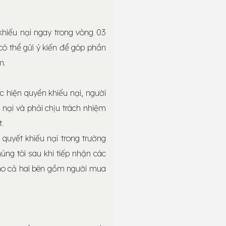
khiếu nại ngay trong vòng 03
có thể gửi ý kiến để góp phần
m.
c hiện quyền khiếu nại, người
 nại và phải chịu trách nhiệm
.
i quyết khiếu nại trong trường
úng tôi sau khi tiếp nhận các
cho cả hai bên gồm người mua