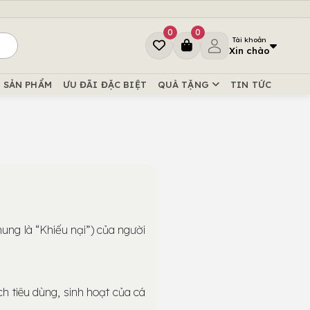
0
0
Tài khoản
Xin chào
SẢN PHẨM
ƯU ĐÃI ĐẶC BIỆT
QUÀ TẶNG
TIN TỨC
hung là “Khiếu nại”) của người
h tiêu dùng, sinh hoạt của cá