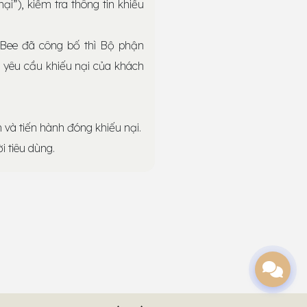
ại”), kiểm tra thông tin khiếu
 Bee đã công bố thì Bộ phận
c yêu cầu khiếu nại của khách
m và tiến hành đóng khiếu nại.
i tiêu dùng.