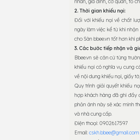
nhân, gia đình, cơ quan, tổ ch
2. Thời gian khiếu nại:
Đối với khiếu nại về chất l
ngày làm việc kể từ khi nhận
cho Sàn bbee.vn tốt hơn khi p
3. Các bước tiếp nhận và gi
Bbee.vn sẽ căn cứ từng trườn
khiếu nại có nghĩa vụ cung c
về nội dung khiếu nại, giấy t
Quy trình giải quyết khiếu nạ
hợp khách hàng đã ghi đầy đủ
phản ánh này sẽ xác minh th
và nhà cung cấp.
Điện thoại: 0902617597
Email:
cskh.bbee@gmail.com