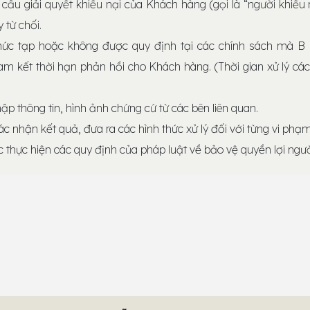
ầu giải quyết khiếu nại của Khách hàng (gọi là “người khiếu n
 từ chối.
hức tạp hoặc không được quy định tại các chính sách mà B
m kết thời hạn phản hồi cho Khách hàng.
(Thời gian xử lý cá
hập thông tin, hình ảnh chứng cứ từ các bên liên quan.
ác nhận kết quả, đưa ra các hình thức xử lý đối với từng vi phạ
 thực hiện các quy định của pháp luật về bảo vệ quyền lợi ngườ